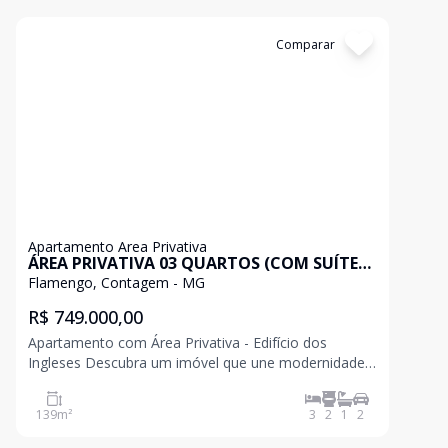
Cód:
NEG789106
Comparar
Apartamento Area Privativa
ÁREA PRIVATIVA 03 QUARTOS (COM SUÍTE) -
FLAMENGO
Flamengo, Contagem - MG
R$ 749.000,00
Apartamento com Área Privativa - Edifício dos
Ingleses Descubra um imóvel que une modernidade,
sofisticação e localização privilegiada. Este
apartamento conta com 139,43m², distribuídos de
139
m²
3
2
1
2
forma inteligente para oferecer conforto e
funcionalidade em t