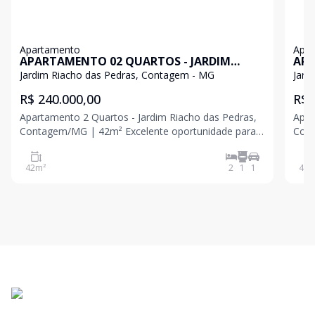
Apartamento
Apa
APARTAMENTO 02 QUARTOS - JARDIM
APA
RIACHO DAS PEDRAS
RIA
Jardim Riacho das Pedras, Contagem - MG
Jard
R$ 240.000,00
R$ 
Apartamento 2 Quartos - Jardim Riacho das Pedras,
Apar
Contagem/MG | 42m² Excelente oportunidade para
Contagem/
quem busca praticidade, segurança e um excelente
apar
custo-benefício. Localizado no bairro Jardim Riacho
Jard
42
m²
2
1
1
48
m
das Pedras, em Contagem, este apartamento possui
sofi
42m²,
imóv