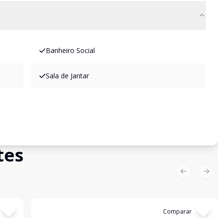
Banheiro Social
Sala de Jantar
tes
Previous sl
Nex
Cód:
NEG788944
Comparar