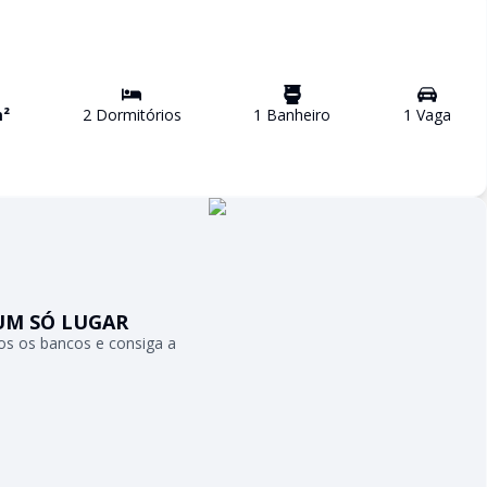
²
2
Dormitório
s
1
Banheiro
1
Vaga
UM SÓ LUGAR
s os bancos e consiga a