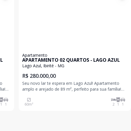
Apartamento
UL
APARTAMENTO 02 QUARTOS - LAGO AZUL
Lago Azul, Ibirité - MG
R$ 280.000,00
Seu novo lar te espera em Lago Azul! Apartamento
ia!
amplo e arejado de 89 m², perfeito para sua família!
 vaga
Com 2 quartos, sala, cozinha, área de serviço e 1 vaga
ade
de garagem, você terá todo o conforto e praticidade
1
1
60
m²
2
1
1
que precisa. Localização: Lago Azul, Ibi