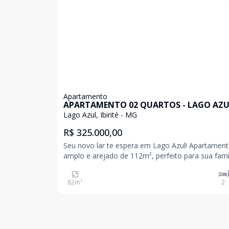
Apartamento
APARTAMENTO 02 QUARTOS - LAGO AZ
Lago Azul, Ibirité - MG
R$ 325.000,00
Seu novo lar te espera em Lago Azul! Apartamento
amplo e arejado de 112m², perfeito para sua famíl
Com 2 quartos, sala, cozinha, área de serviço e 1
de garagem, você terá todo o conforto e praticid
82
m²
2
que precisa. Localização: Lago Azul, Ibi