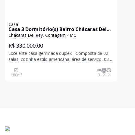
Casa
Casa 3 Dormitório(s) Bairro Chácaras Del
Rey
Chácaras Del Rey, Contagem - MG
R$ 330.000,00
Excelente casa geminada duplex!!! Composta de 02
salas, cozinha estilo americana, área de serviço, 03
quartos, 02 banheiros, amplo terraço e garagem
coletiva para 02 veículos em fase de acabamento.
180
m²
3
2
2
SOMENTE À VISTA! Agende uma visita! (31)2565-13