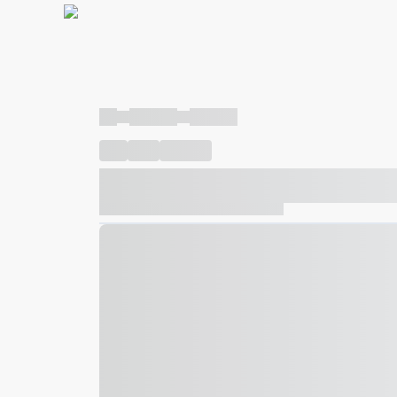
----
----- -----
----- -----
----
-----
---- ------
----- ----- -- ------ ---- ---- -- ---
----- ----- -- ------ ----- ----- -- ------