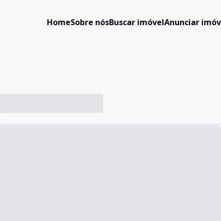
Home
Sobre nós
Buscar imóvel
Anunciar imóv
-- ----- ----- --- ------