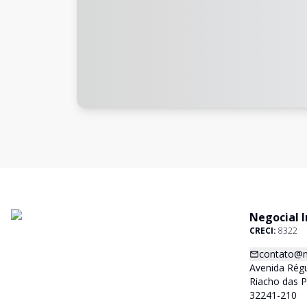
Negocial 
CRECI:
8322
contato@n
Avenida Régu
Riacho das 
32241-210