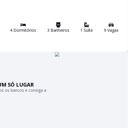
4
Dormitório
s
3
Banheiro
s
1
Suíte
9
Vaga
s
UM SÓ LUGAR
s os bancos e consiga a