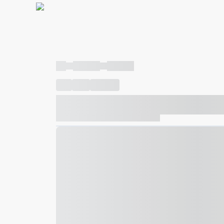
----
----- -----
----- -----
----
-----
---- ------
----- ----- -- ------ ---- ---- -- ---
----- ----- -- ------ ----- ----- -- ------