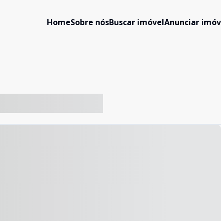
Home
Sobre nós
Buscar imóvel
Anunciar imóv
-- ----- ----- --- ------