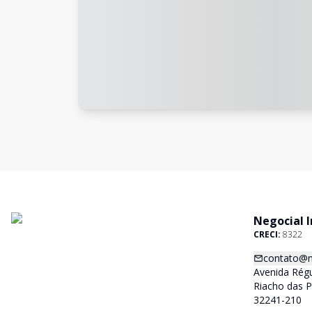
Negocial 
CRECI:
8322
contato@n
Avenida Régu
Riacho das 
32241-210