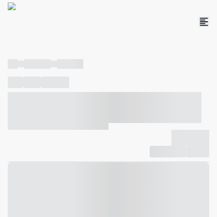
----
----- -----
----- -----
----
-----
---- ------
----- ----- -- ------ ---- ---- -- ----- ----- -----
--- ------
----- ----- -- ------ ----- ----- -- ------
-------------
Compartilhar
Favorito